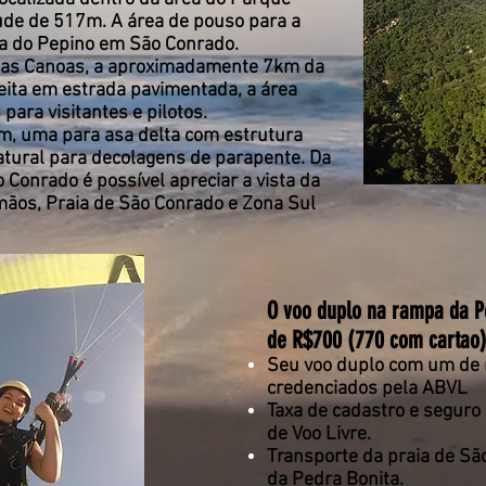
tude de 517m. A área de pouso para a
raia do Pepino em São Conrado.
a das Canoas, a aproximadamente 7km da
feita em estrada pavimentada, a área
para visitantes e pilotos.
, uma para asa delta com estrutura
atural para decolagens de parapente. Da
Conrado é possível apreciar a vista da
mãos, Praia de São Conrado e Zona Sul
O voo duplo na rampa da P
de R$700 (770 com cartao),
Seu voo duplo com um de 
credenciados pela ABVL
Taxa de cadastro e seguro
de Voo Livre.
Transporte da praia de Sã
da Pedra Bonita.