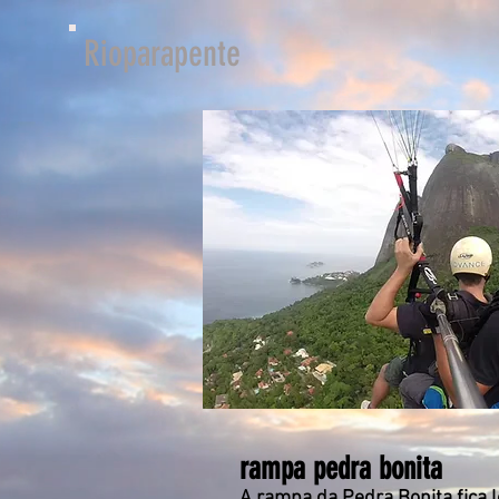
Rioparapente
rampa pedra bonita
A rampa da Pedra Bonita fica 