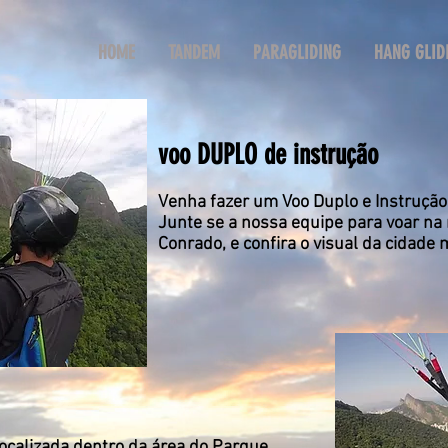
HOME
TANDEM
PARAGLIDING
HANG GLID
voo DUPLO de instrução
Venha fazer um Voo Duplo e Instrução
Junte se a nossa equipe para voar n
Conrado, e confira o visual da cidade 
localizada dentro da área do Parque