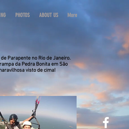
ING
PHOTOS
ABOUT US
More
 de Parapente no Rio de Janeiro.
a rampa da Pedra Bonita em São
maravilhosa visto de cima!