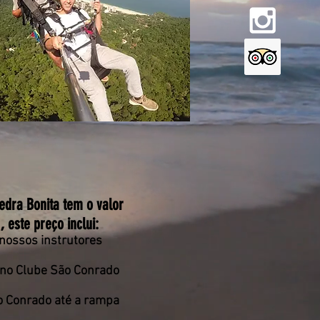
edra Bonita tem o valor
 este preço inclui:
nossos instrutores
 no Clube São Conrado
o Conrado até a rampa